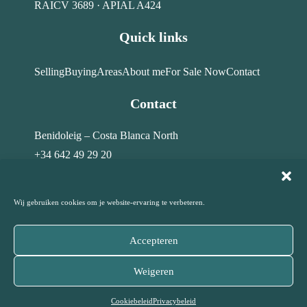
RAICV 3689 · APIAL A424
Quick links
Selling
Buying
Areas
About me
For Sale Now
Contact
Contact
Benidoleig – Costa Blanca North
+34 642 49 29 20
info@costahome-topservices.com
Wij gebruiken cookies om je website-ervaring te verbeteren.
Accepteren
© Costa Home Top Services · All rights reserved – 2026
Weigeren
Privacy Policy
Disclaimer
Cookiebeleid
|
|
Cookiebeleid
Privacybeleid