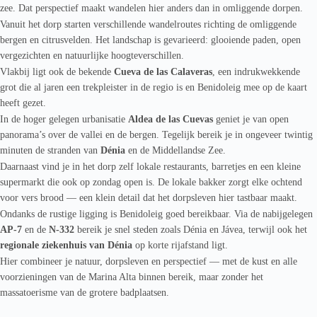
zee. Dat perspectief maakt wandelen hier anders dan in omliggende dorpen.
Vanuit het dorp starten verschillende wandelroutes richting de omliggende
bergen en citrusvelden. Het landschap is gevarieerd: glooiende paden, open
vergezichten en natuurlijke hoogteverschillen.
Vlakbij ligt ook de bekende
Cueva de las Calaveras
, een indrukwekkende
grot die al jaren een trekpleister in de regio is en Benidoleig mee op de kaart
heeft gezet.
In de hoger gelegen urbanisatie
Aldea de las Cuevas
geniet je van open
panorama’s over de vallei en de bergen. Tegelijk bereik je in ongeveer twintig
minuten de stranden van
Dénia
en de Middellandse Zee.
Daarnaast vind je in het dorp zelf lokale restaurants, barretjes en een kleine
supermarkt die ook op zondag open is. De lokale bakker zorgt elke ochtend
voor vers brood — een klein detail dat het dorpsleven hier tastbaar maakt.
Ondanks de rustige ligging is Benidoleig goed bereikbaar. Via de nabijgelegen
AP-7
en de
N-332
bereik je snel steden zoals Dénia en Jávea, terwijl ook het
regionale ziekenhuis van Dénia
op korte rijafstand ligt.
Hier combineer je natuur, dorpsleven en perspectief — met de kust en alle
voorzieningen van de Marina Alta binnen bereik, maar zonder het
massatoerisme van de grotere badplaatsen.