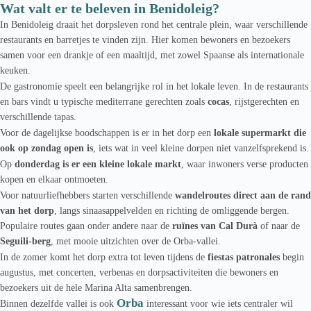
Wat valt er te beleven in Benidoleig?
In Benidoleig draait het dorpsleven rond het centrale plein, waar verschillende
restaurants en barretjes te vinden zijn. Hier komen bewoners en bezoekers
samen voor een drankje of een maaltijd, met zowel Spaanse als internationale
keuken.
De gastronomie speelt een belangrijke rol in het lokale leven. In de restaurants
en bars vindt u typische mediterrane gerechten zoals
cocas
, rijstgerechten en
verschillende tapas.
Voor de dagelijkse boodschappen is er in het dorp een
lokale supermarkt die
ook op zondag open is
, iets wat in veel kleine dorpen niet vanzelfsprekend is.
Op
donderdag is er een kleine lokale markt
, waar inwoners verse producten
kopen en elkaar ontmoeten.
Voor natuurliefhebbers starten verschillende
wandelroutes direct aan de rand
van het dorp
, langs sinaasappelvelden en richting de omliggende bergen.
Populaire routes gaan onder andere naar de
ruïnes van Cal Durà
of naar de
Seguili-berg
, met mooie uitzichten over de Orba-vallei.
In de zomer komt het dorp extra tot leven tijdens de
fiestas patronales
begin
augustus, met concerten, verbenas en dorpsactiviteiten die bewoners en
bezoekers uit de hele Marina Alta samenbrengen.
Orba
Binnen dezelfde vallei is ook
interessant voor wie iets centraler wil