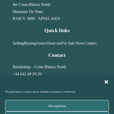
the Costa Blanca North.
Marianne De Smet
RAICV 3689 · APIAL A424
Quick links
Selling
Buying
Areas
About me
For Sale Now
Contact
Contact
Benidoleig – Costa Blanca North
+34 642 49 29 20
info@costahome-topservices.com
Wij gebruiken cookies om je website-ervaring te verbeteren.
Accepteren
© Costa Home Top Services · All rights reserved – 2026