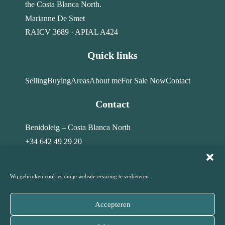
the Costa Blanca North.
Marianne De Smet
RAICV 3689 · APIAL A424
Quick links
Selling
Buying
Areas
About me
For Sale Now
Contact
Contact
Benidoleig – Costa Blanca North
+34 642 49 29 20
info@costahome-topservices.com
Wij gebruiken cookies om je website-ervaring te verbeteren.
Accepteren
© Costa Home Top Services · All rights reserved – 2026